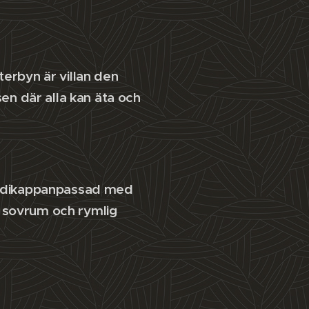
erbyn är villan den
en där alla kan äta och
ndikappanpassad med
rt sovrum och rymlig