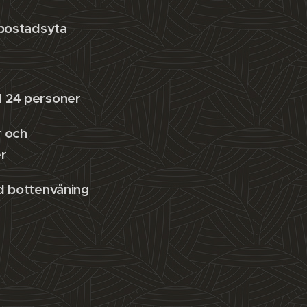
bostadsyta
ll 24 personer
r och
r
 bottenvåning