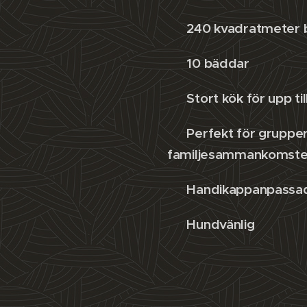
✔️ 240 kvadratmeter 
✔️ 10 bäddar
✔️ Stort kök för upp ti
✔️ Perfekt för gruppe
familjesammankomste
✔️ Handikappanpassad
✔️ Hundvänlig