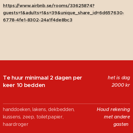
https://www.airbnb.se/rooms/33625874?
guests=1&adults=1&s=39&unique_share_id=6d657630-
6778-4fe1-8302-24a1f4de8bc3
Te huur minimaal 2 dagen per
het is dag
keer 10 bedden
2000
kr
Houd rekening
handdoeken, lakens, dekbedden,
met andere
kussens, zeep, toiletpapier,
gasten
haardroger